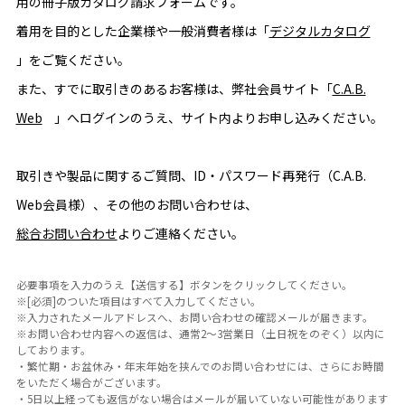
用の冊子版カタログ請求フォームです。
着用を目的とした企業様や一般消費者様は「
デジタルカタログ
」をご覧ください。
また、すでに取引きのあるお客様は、弊社会員サイト「
C.A.B.
Web
」へログインのうえ、サイト内よりお申し込みください。
取引きや製品に関するご質問、ID・パスワード再発行（C.A.B.
Web会員様）、その他のお問い合わせは、
総合お問い合わせ
よりご連絡ください。
必要事項を入力のうえ【送信する】ボタンをクリックしてください。

※[必須]のついた項目はすべて入力してください。

※入力されたメールアドレスへ、お問い合わせの確認メールが届きます。

※お問い合わせ内容への返信は、通常2～3営業日（土日祝をのぞく）以内に
しております。

・繁忙期・お盆休み・年末年始を挟んでのお問い合わせには、さらにお時間
をいただく場合がございます。

・5日以上経っても返信がない場合はメールが届いていない可能性があります