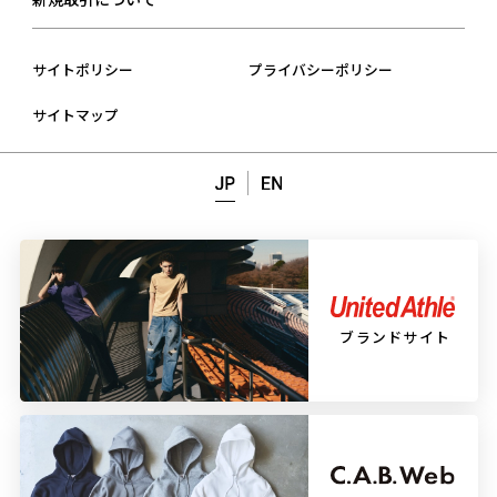
拠点・関係会社一覧
社員インタビュー
総合お問い合わせ
CSR活動
部門横断トークセッション
商談の申込み
サイトポリシー
プライバシーポリシー
健康経営®
職種紹介
カタログ請求
サイトマップ
一般事業主行動計画
成長環境・福利厚生
よくあるご質問
採用情報
ブランドサイト