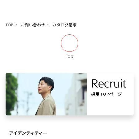
TOP
お問い合わせ
カタログ請求
Top
R
Recruit
e
c
r
u
i
t
R
e
c
r
u
i
t
採用TOPページ
アイデンティティー