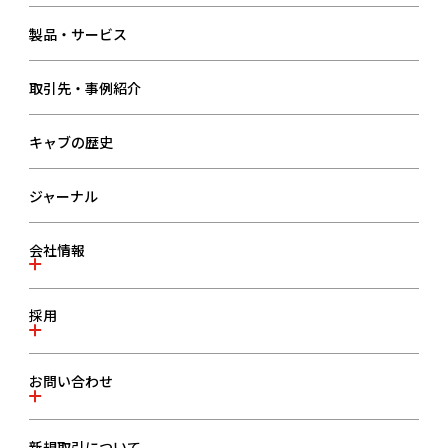
製品・サービス
取引先・事例紹介
キャブの歴史
ジャーナル
会社情報
会社情報一覧
採用
事業内容
代表メッセージ・経営目的
採用TOPページ
お問い合わせ
会社概要
3分で分かるキャブ
沿革
採用メッセージ
お問い合わせ一覧
新規取引について