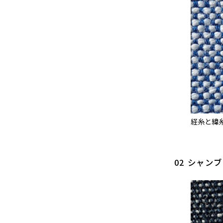
経糸と緯
02 シャン