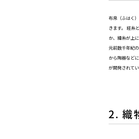
布帛（ふはく）
きます。 経糸
か、緯糸が上に
元前数千年紀の
から陶器などに
が開発されてい
2. 