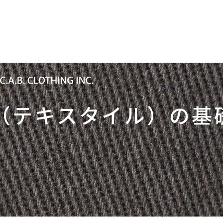
アイデンティティー
製品・サービス
取引先・事
y
（テキスタイル）の基
容
分かるキャブ
代表メッセージ・経営目的
採用メッセージ
断トークセッション
拠点・関係会社一覧
職種紹介
®
報
一般事業主行動計画