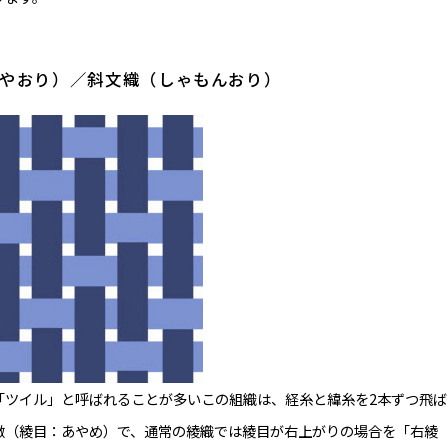
（あやおり）／斜文織（しゃもんおり）
「ツイル」と呼ばれることが多いこの組織は、経糸と緯糸を2本ずつ飛ば
徴（綾目：あやめ）で、通常の綾織では綾目が右上がりの場合を「右綾