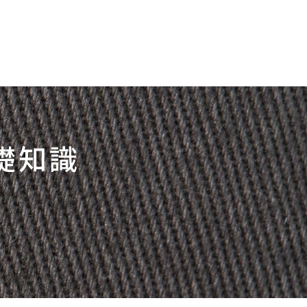
お問い合わせ
新規取引
取引をお考えの法人・個人事業主様へ
例紹介
キャブの歴史
ジャーナル
会社情報
採用
礎知識
会社概要
社員インタビュー
CSR活動
成長環境・福利厚生