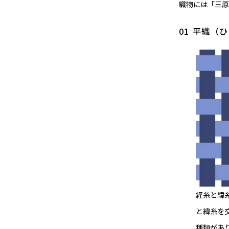
織物には「三原
01 平織（
経糸と緯
と緯糸を
種類があ