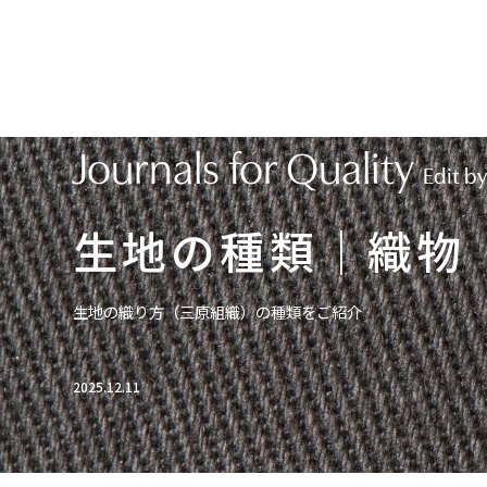
Journals for Quality
Edit b
会社情報
採用
生地の種類｜織物
事業内
3分で
沿革
部門横
会社情報一覧
採用TOPページ
生地の織り方（三原組織）の種類をご紹介
健康経営
採用情
2025.12.11