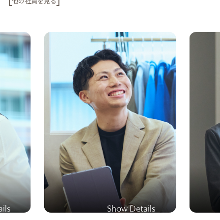
他の社員を見る
ils
ils
ils
a
i
l
s
S
Show Details
Show Details
Show Details
h
o
w
D
e
t
a
i
l
s
a
i
l
s
S
h
o
w
D
e
t
a
i
l
s