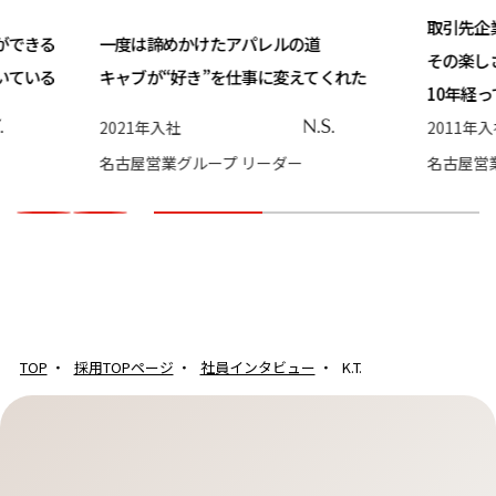
取引先企
ができる
一度は諦めかけたアパレルの道
その楽し
いている
キャブが“好き”を仕事に変えてくれた
10年経
.
N.S.
2021年入社
2011年
名古屋営業グループ リーダー
名古屋営
TOP
採用TOPページ
社員インタビュー
K.T.