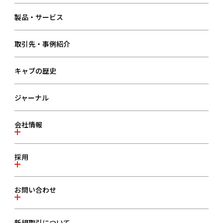
製品・サービス
取引先・事例紹介
キャブの歴史
ジャーナル
会社情報
会社情報一覧
採用
事業内容
代表メッセージ・経営目的
採用TOPページ
お問い合わせ
会社概要
3分で分かるキャブ
沿革
採用メッセージ
お問い合わせ一覧
新規取引について