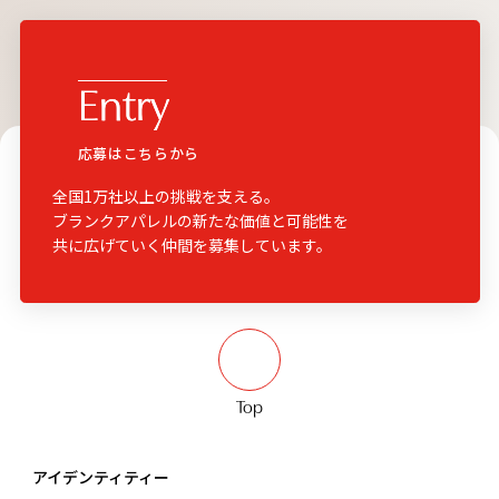
E
E
Entry
n
n
t
t
r
r
y
y
応募はこちらから
全国1万社以上の挑戦を支える。
ブランクアパレルの新たな価値と可能性を
共に広げていく仲間を募集しています。
Top
アイデンティティー