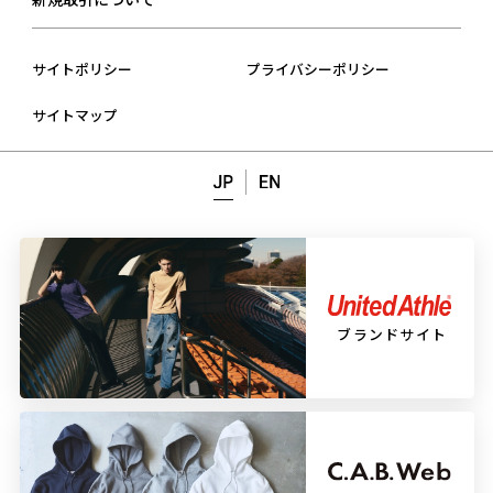
拠点・関係会社一覧
社員インタビュー
総合お問い合わせ
CSR活動
部門横断トークセッション
商談の申込み
サイトポリシー
プライバシーポリシー
健康経営®
職種紹介
カタログ請求
サイトマップ
一般事業主行動計画
成長環境・福利厚生
よくあるご質問
採用情報
ブランドサイト